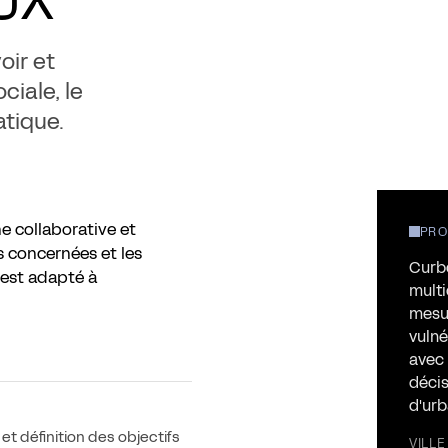
oir et
ciale, le
atique.
 collaborative et
PRO
es concernées et les
Curbc
t est adapté à
multi
mesur
vulné
avec 
décis
d'urb
et définition des objectifs
VILLE