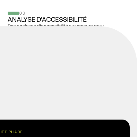
03
ANALYSE D'ACCESSIBILITÉ
Des analyses d'accessibilité sur mesure pour
n'importe quel territoire, configurées selon vos
besoins.
EN SAVOIR PLUS ↓
JET PHARE