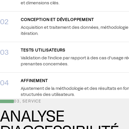
et dimensions clés.
CONCEPTION ET DÉVELOPPEMENT
02
Acquisition et traitement des données, méthodologie d
itération.
TESTS UTILISATEURS
03
Validation de l'indice par rapport à des cas d'usage ré
prenantes concernées.
AFFINEMENT
04
Ajustement de la méthodologie et des résultats en fo
structurés des utilisateurs.
03, SERVICE
ANALYSE
FORMATION DES FORMATEURS
05
Renforcement des capacités internes pour que l'indic
déployé et utilisé par votre organisation.