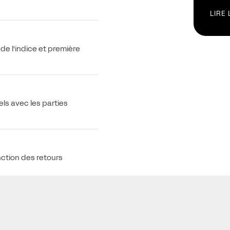
LIRE 
e l'indice et première
els avec les parties
nction des retours
e puisse être efficacement