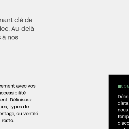
inant clé de
tice. Au-delà
s à nos
cement avec vos
COM
ccessibilité
Défin
ent. Définissez
dista
ces, types de
nous 
entage, ou ventilé
temp
reste.
d'acc