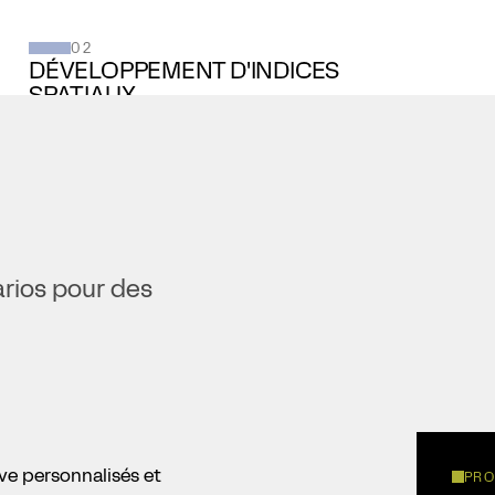
02
DÉVELOPPEMENT D'INDICES
SPATIAUX
Votre partenaire technique pour co-concevoir et
développer un indice spatial pour l'équité sociale, le
développement urbain ou la résilience climatique.
EN SAVOIR PLUS ↓
arios pour des
ve personnalisés et
PRO