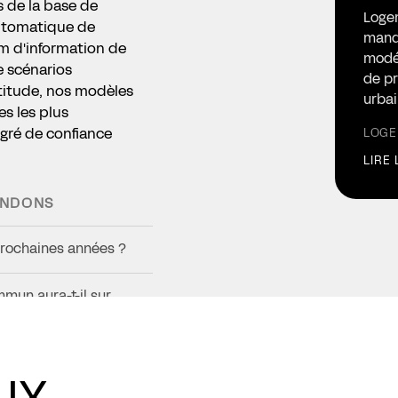
 de la base de
Logem
utomatique de
mand
m d'information de
modél
e scénarios
de pr
titude, nos modèles
urbai
es les plus
egré de confiance
LOGE
LIRE 
ONDONS
prochaines années ?
mun aura-t-il sur
le en réponse à
UX