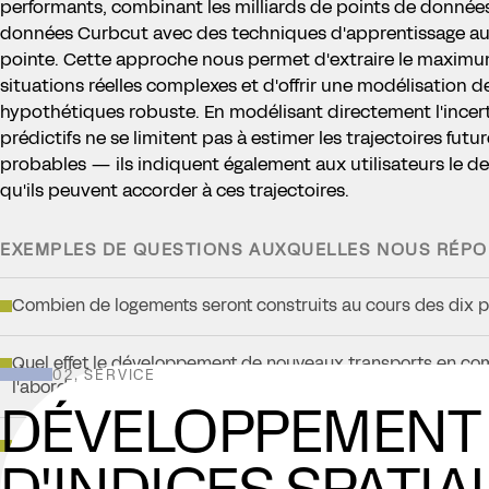
performants, combinant les milliards de points de données
données Curbcut avec des techniques d'apprentissage a
pointe. Cette approche nous permet d'extraire le maximu
situations réelles complexes et d'offrir une modélisation d
hypothétiques robuste. En modélisant directement l'incer
prédictifs ne se limitent pas à estimer les trajectoires futur
probables — ils indiquent également aux utilisateurs le d
qu'ils peuvent accorder à ces trajectoires.
EXEMPLES DE QUESTIONS AUXQUELLES NOUS RÉP
Combien de logements seront construits au cours des dix 
Quel effet le développement de nouveaux transports en com
02, SERVICE
l'abordabilité du logement ?
DÉVELOPPEMENT
Comment la demande de pointe en électricité évoluera-t-el
D'INDICES SPATIA
l'adoption des véhicules électriques ?