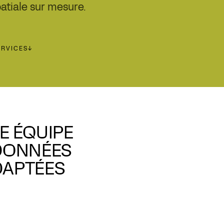
atiale sur mesure.
ERVICES
↓
E ÉQUIPE
 DONNÉES
DAPTÉES