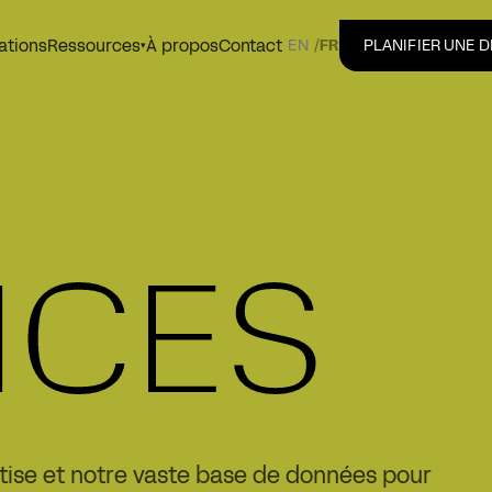
ations
À propos
Contact
Ressources
EN
/
FR
PLANIFIER UNE 
▾
ICES
rtise et notre vaste base de données pour