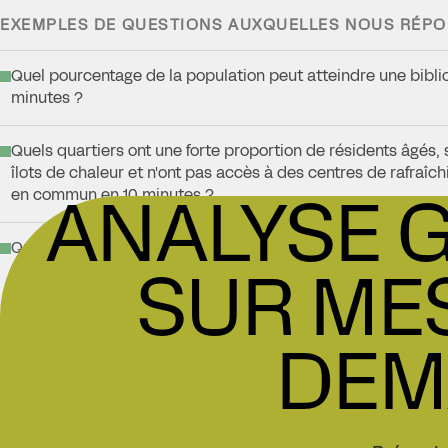
EXEMPLES DE QUESTIONS AUXQUELLES NOUS RÉP
Quel pourcentage de la population peut atteindre une bibli
minutes ?
Quels quartiers ont une forte proportion de résidents âgés,
îlots de chaleur et n'ont pas accès à des centres de rafraîc
en commun en 10 minutes ?
ANALYSE 
Quelle proportion d'un groupe démographique donné (enfan
SUR ME
faible revenu) peut atteindre un service essentiel dans un t
exemple une école primaire à pied ou un CLSC en transpo
DEM