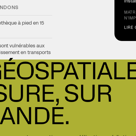
insta
ONDONS
MATR
N'IM
othèque à pied en 15
LIRE
 sont vulnérables aux
hissement en transports
GÉOSPATIAL
ts, aînés, ménages à
SURE, SUR
emps imparti, par
rt en commun ?
ANDE.